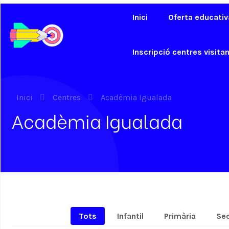
Inici
Oferta educativ
Inscripció centres visita
Inici
Centres
Acadèmia Igualada
Acadèmia Igualada
Tots
Infantil
Primària
Se