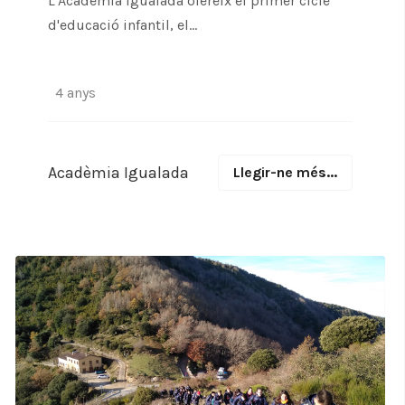
L'Acadèmia Igualada ofereix el primer cicle
d'educació infantil, el...
4 anys
Acadèmia Igualada
Llegir-ne més...