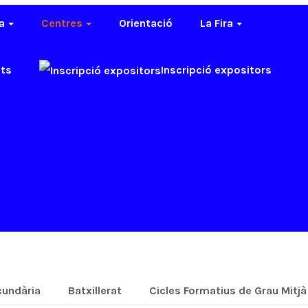
a
Centres
Orientació
La Fira
nts
Inscripció expositors
cundària
Batxillerat
Cicles Formatius de Grau Mitjà