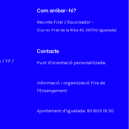
Com arribar-hi?
Recinte Firal L'Escorxador -
Ves-hi
(Carrer Prat de la Riba 45, 08700 Igualada)
Contacte
 / FP /
Punt d'orientació personalitzada:
orientacio@firaensenyamentigualada.cat
Informació i organització Fira de
l'Ensenyament:
info@firaensenyamentigualada.cat
Ajuntament d'Igualada: 93 803 19 50