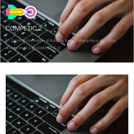
COMPETIC 2
El Centre Formatiu d'Adults Anoia imparteix els curs
d'Informàtica COMPETIC 2.