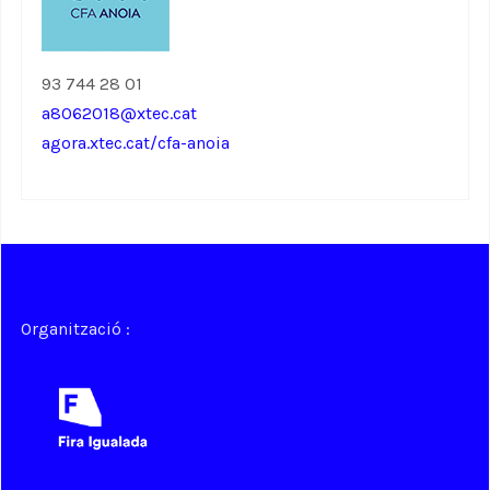
93 744 28 01
a8062018@xtec.cat
agora.xtec.cat/cfa-anoia
Organització :