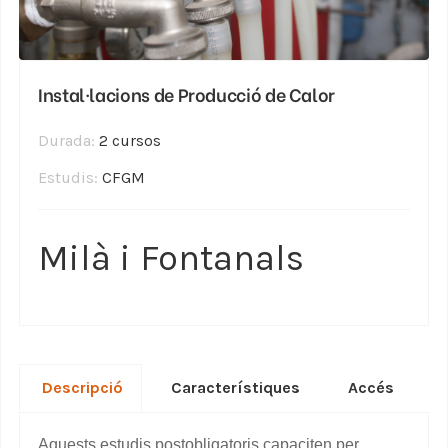
Instal·lacions de Producció de Calor
Durada:
2 cursos
Estudis:
CFGM
Milà i Fontanals
Descripció
Característiques
Accés
Aquests estudis postobligatoris capaciten per