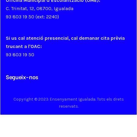
Oficina Municipal d’Escolarització (OME):
C. Trinitat, 12, 08700, Igualada
93 803 19 50 (ext: 2240)
ome@aj-igualada.net
Si us cal atenció presencial, cal demanar cita prèvia
trucant a l'OAC:
93 803 19 50
Segueix-nos
Copyright © 2023 Ensenyament Igualada. Tots els drets
reservats.