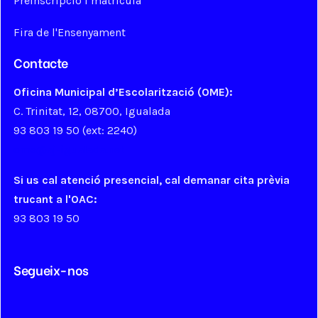
Preinscripció i matrícula
Fira de l'Ensenyament
Contacte
Oficina Municipal d’Escolarització (OME):
C. Trinitat, 12, 08700, Igualada
93 803 19 50 (ext: 2240)
ome@aj-igualada.net
Si us cal atenció presencial, cal demanar cita prèvia
trucant a l'OAC:
93 803 19 50
Segueix-nos