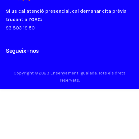
Si us cal atenció presencial, cal demanar cita prèvia
trucant a l'OAC:
93 803 19 50
Segueix-nos
Copyright © 2023 Ensenyament Igualada. Tots els drets
reservats.