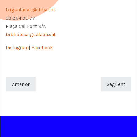
b.igualada.c@diba.cat
93 804 90 77
Plaça Cal Font S/N
bibliotecaigualada.cat
Instagram
|
Facebook
Anterior
Següent