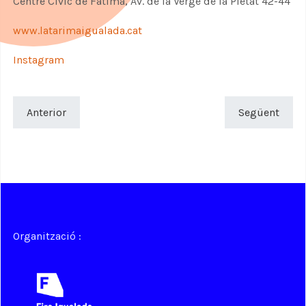
Centre Cívic de Fàtima, Av. de la Verge de la Pietat 42-44
www.latarimaigualada.cat
Instagram
Anterior
Següent
Organització :