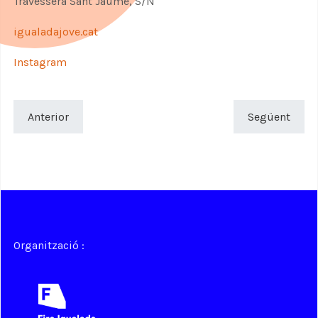
Travessera Sant Jaume, S/N
igualadajove.cat
Instagram
Anterior
Següent
Organització :