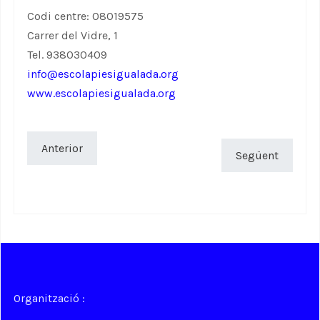
Codi centre: 08019575
Carrer del Vidre, 1
Tel. 938030409
info@escolapiesigualada.org
www.escolapiesigualada.org
Anterior
Següent
Organització :