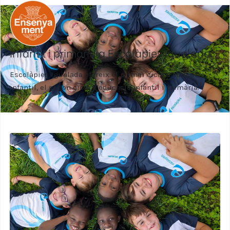
Infantil i primària a Escolàpies Igualada
Escolàpies Igualada ofereix el primer cicle d'educació
infantil, el segon cicle d'educació infantil i primària.