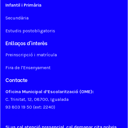
Infantil i Primària
Secundària
Estudis postobligatoris
Enllaços d'interès
Preinscripció i matrícula
Fira de l'Ensenyament
Contacte
Oficina Municipal d’Escolarització (OME):
C. Trinitat, 12, 08700, Igualada
93 803 19 50 (ext: 2240)
ome@aj-igualada.net
Si us cal atenció presencial, cal demanar cita prèvia