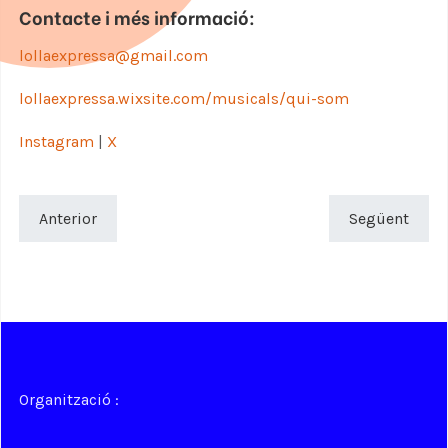
Contacte i més informació:
lollaexpressa@gmail.com
lollaexpressa.wixsite.com/musicals/qui-som
Instagram
|
X
Anterior
Següent
Organització :