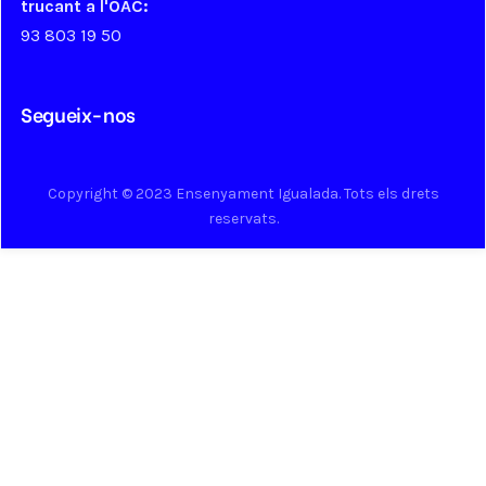
trucant a l'OAC:
93 803 19 50
Segueix-nos
Copyright © 2023 Ensenyament Igualada. Tots els drets
reservats.