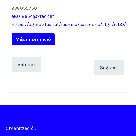
938055750
a8019654@xtec.cat
https://agora.xtec.cat/iesmila/categoria/cfgs/icb0/
Més informació
Anterior
Següent
Organització :