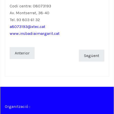
Codi centre: 08073193
Av. Montserrat, 38-40
Tel. 93 803 61 32
a8073193@xtec.cat
www.insbadiaimargarit.cat
Anterior
Següent
Organització :