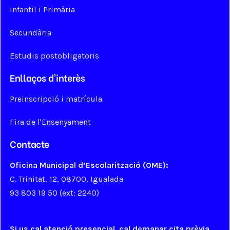
Infantil i Primària
Secundària
Estudis postobligatoris
Enllaços d'interès
Preinscripció i matrícula
Fira de l'Ensenyament
Contacte
Oficina Municipal d’Escolarització (OME):
C. Trinitat, 12, 08700, Igualada
93 803 19 50 (ext: 2240)
ome@aj-igualada.net
Si us cal atenció presencial, cal demanar cita prèvia